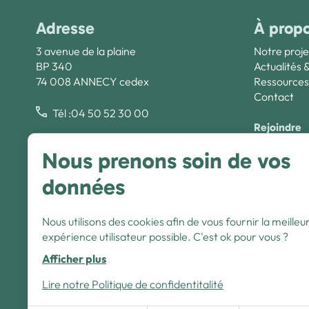
Adresse
À prop
3 avenue de la plaine
Notre proje
BP 340
Actualités 
74 008 ANNECY cedex
Ressources
Contact
Tél :04 50 52 30 00
Rejoindre
Créée en 1929, la Fédération des Œuvres
Nous rejoin
Nous prenons soin de vos
Laïques de Haute-Savoie (FOL 74) est une
association loi 1901 d’éducation populaire,
données
complémentaire de l’école publique, actrice de
l’économie sociale et solidaire. Les actions que
la FOL de Haute-Savoie mène au quotidien se
Nous utilisons des cookies afin de vous fournir la meilleu
fondent sur trois grands piliers : la laïcité,
comme combat ; l’éducation, comme grande
expérience utilisateur possible. C'est ok pour vous ?
cause ; et la démocratie, comme idéal.
Afficher plus
Nous suivre :
Lire notre Politique de confidentitalité