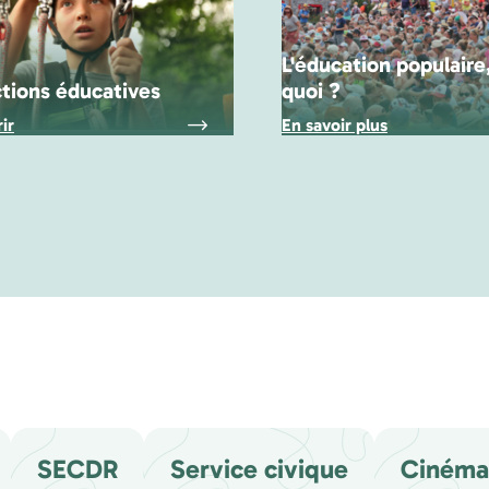
L'éducation populaire,
tions éducatives
quoi ?
ir
En savoir plus
SECDR
Service civique
Cinéma