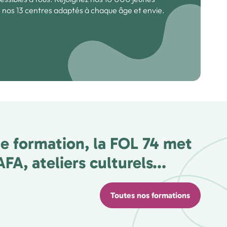
 nos 13 centres adaptés à chaque âge et envie.
e formation, la FOL 74 met
A, ateliers culturels...
Toutes nos formations