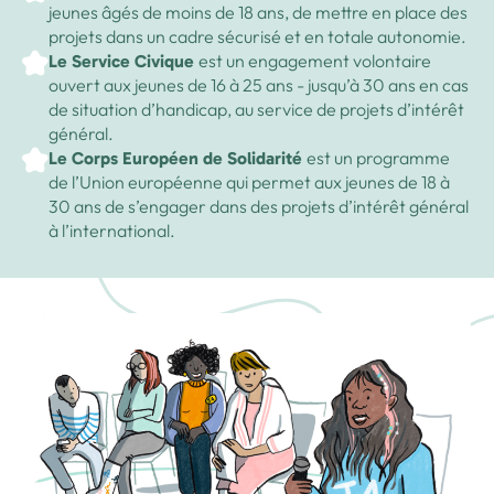
jeunes âgés de moins de 18 ans, de mettre en place des
Sport
Formations associatives
SRP
projets dans un cadre sécurisé et en totale autonomie.
La vie associative de la FOL 74
est un engagement volontaire
Le Service Civique
Formation Civique et Citoyenne
Numérique
ouvert aux jeunes de 16 à 25 ans - jusqu’à 30 ans en cas
Formation des élus
Le secteur social de la FOL 74
de situation d’handicap, au service de projets d’intérêt
Formations « Continuité éducative »
Social
général.
est un programme
Le Corps Européen de Solidarité
Ressources
Voir toutes les formations
de l’Union européenne qui permet aux jeunes de 18 à
30 ans de s’engager dans des projets d’intérêt général
Actualités & agendas
à l’international.
Contact
Nous rejoindre