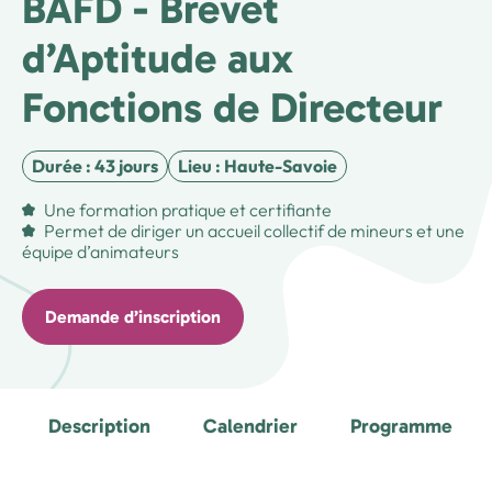
BAFD - Brevet
Sport
Formations associatives
SRP
d’Aptitude aux
La vie associative de la FOL 74
Formation Civique et Citoyenne
Numérique
Formation des élus
Fonctions de Directeur
Le secteur social de la FOL 74
Formations « Continuité éducative »
Social
Durée : 43 jours
Lieu : Haute-Savoie
Ressources
Voir toutes les formations
Une formation pratique et certifiante
Actualités & agendas
Permet de diriger un accueil collectif de mineurs et une
équipe d’animateurs
Contact
Demande d’inscription
Nous rejoindre
Description
Calendrier
Programme