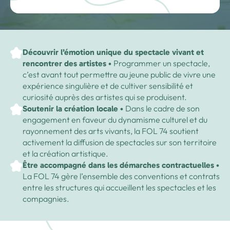
Sport
Formations associatives
SRP
La vie associative de la FOL 74
Formation Civique et Citoyenne
Numérique
Formation des élus
Le secteur social de la FOL 74
Découvrir l’émotion unique du spectacle vivant et
Formations « Continuité éducative »
Social
Programmer un spectacle,
rencontrer des artistes •
c’est avant tout permettre au jeune public de vivre une
Ressources
Voir toutes les formations
expérience singulière et de cultiver sensibilité et
curiosité auprès des artistes qui se produisent.
Actualités & agendas
Dans le cadre de son
Soutenir la création locale •
engagement en faveur du dynamisme culturel et du
rayonnement des arts vivants, la FOL 74 soutient
Contact
activement la diffusion de spectacles sur son territoire
et la création artistique.
Nous rejoindre
Être accompagné dans les démarches contractuelles •
La FOL 74 gère l’ensemble des conventions et contrats
entre les structures qui accueillent les spectacles et les
compagnies.