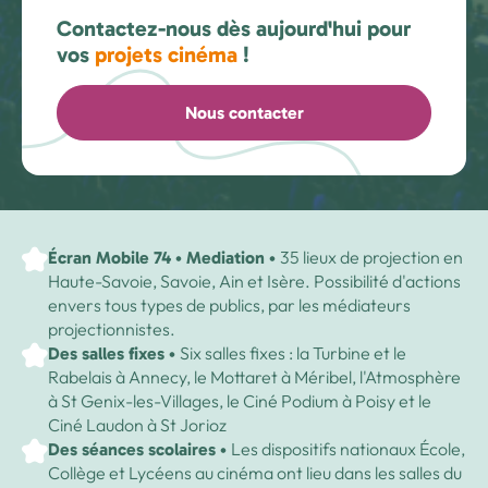
Sport
Contactez-nous dès aujourd'hui pour
Formations associatives
SRP
vos
projets cinéma
!
La vie associative de la FOL 74
Formation Civique et Citoyenne
Numérique
Formation des élus
Le secteur social de la FOL 74
Nous contacter
Formations « Continuité éducative »
Social
Ressources
Voir toutes les formations
Actualités & agendas
35 lieux de projection en
Écran Mobile 74 • Mediation •
Contact
Haute-Savoie, Savoie, Ain et Isère. Possibilité d'actions
envers tous types de publics, par les médiateurs
projectionnistes.
Nous rejoindre
Six salles fixes : la Turbine et le
Des salles fixes •
Rabelais à Annecy, le Mottaret à Méribel, l'Atmosphère
à St Genix-les-Villages, le Ciné Podium à Poisy et le
Ciné Laudon à St Jorioz
Les dispositifs nationaux École,
Des séances scolaires •
Collège et Lycéens au cinéma ont lieu dans les salles du