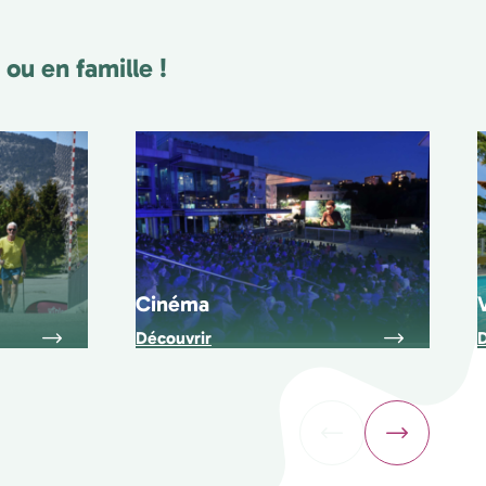
ou en famille !
Cinéma
Découvrir
D