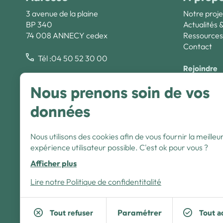
3 avenue de la plaine
Notre proje
BP 340
Actualités 
74 008 ANNECY cedex
Ressources
Contact
Tél :04 50 52 30 00
Rejoindre
Créée en 1929, la Fédération des Œuvres
Nous rejoin
Nous prenons soin de vos
Laïques de Haute-Savoie (FOL 74) est une
association loi 1901 d’éducation populaire,
données
complémentaire de l’école publique, actrice de
l’économie sociale et solidaire. Les actions que
la FOL de Haute-Savoie mène au quotidien se
Nous utilisons des cookies afin de vous fournir la meilleu
fondent sur trois grands piliers : la laïcité,
comme combat ; l’éducation, comme grande
expérience utilisateur possible. C'est ok pour vous ?
cause ; et la démocratie, comme idéal.
Afficher plus
Nous suivre :
Lire notre Politique de confidentitalité
Paramétrer
Tout refuser
Tout a