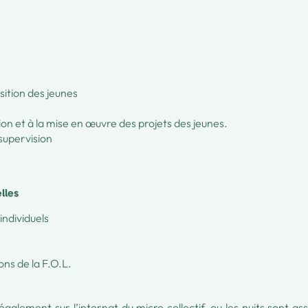
sition des jeunes
tion et à la mise en œuvre des projets des jeunes.
 supervision
lles
individuels
ons de la F.O.L.
également sur l’internat du micro collectif, ou les nuits sont as