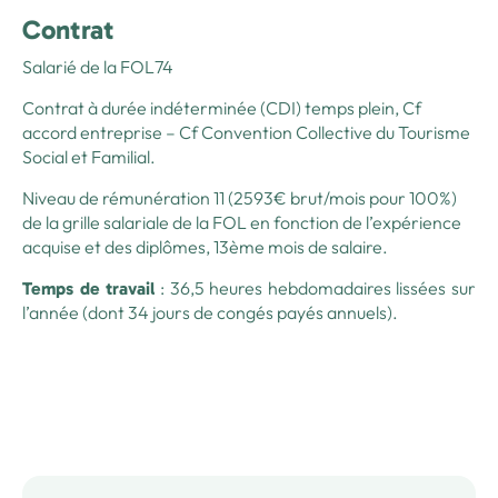
Sport
Contrat
Formations associatives
SRP
La vie associative de la FOL 74
Salarié de la FOL74
Formation Civique et Citoyenne
Numérique
Formation des élus
Le secteur social de la FOL 74
Contrat à durée indéterminée (CDI) temps plein, Cf
Formations « Continuité éducative »
Social
accord entreprise – Cf Convention Collective du Tourisme
Social et Familial.
Ressources
Voir toutes les formations
Niveau de rémunération 11 (2593€ brut/mois pour 100%)
de la grille salariale de la FOL en fonction de l’expérience
Actualités & agendas
acquise et des diplômes, 13ème mois de salaire.
Contact
: 36,5 heures hebdomadaires lissées sur
Temps de travail
l’année (dont 34 jours de congés payés annuels).
Nous rejoindre