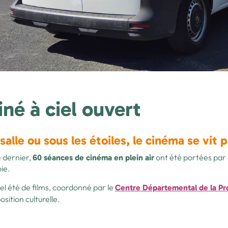
iné à ciel ouvert
salle ou sous les étoiles, le cinéma se vit p
é dernier,
ont été portées par 
60 séances de cinéma en plein air
ie.
el été de films, coordonné par le
Centre Départemental de la P
osition culturelle.