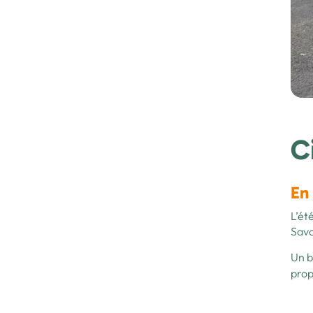
C
En 
L’ét
Savo
Un b
prop